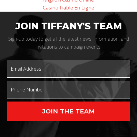
Casino Fiable En Ligne
JOIN TIFFANY'S TEAM
Sign-up today to get all the latest news, information, and
invitations to campaign events.