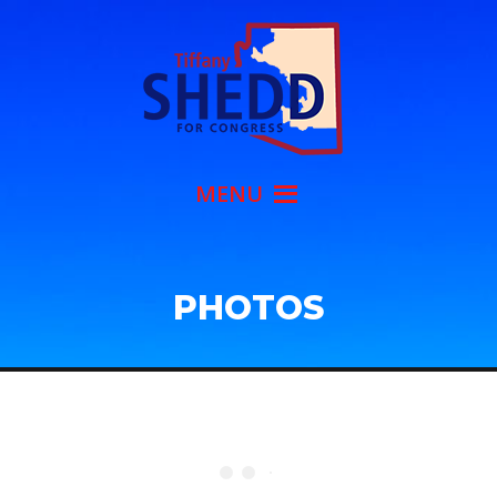
MENU
PHOTOS