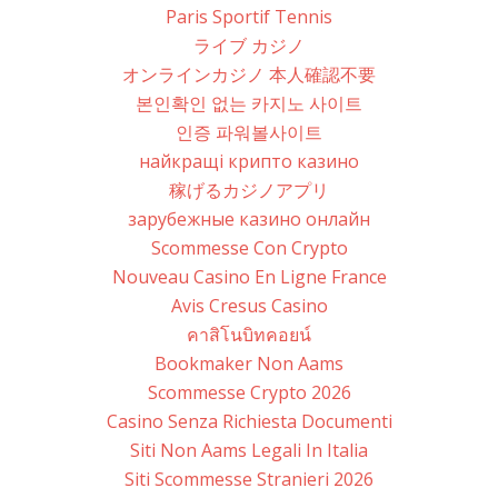
Paris Sportif Tennis
ライブ カジノ
オンラインカジノ 本人確認不要
본인확인 없는 카지노 사이트
인증 파워볼사이트
найкращі крипто казино
稼げるカジノアプリ
зарубежные казино онлайн
Scommesse Con Crypto
Nouveau Casino En Ligne France
Avis Cresus Casino
คาสิโนบิทคอยน์
Bookmaker Non Aams
Scommesse Crypto 2026
Casino Senza Richiesta Documenti
Siti Non Aams Legali In Italia
Siti Scommesse Stranieri 2026