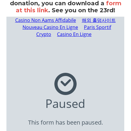
donation, you can download a
form
at this link
. See you on the 23rd!