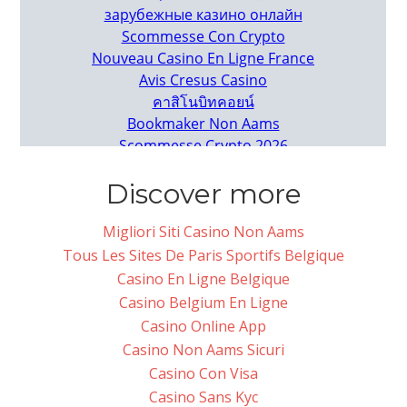
Discover more
Migliori Siti Casino Non Aams
Tous Les Sites De Paris Sportifs Belgique
Casino En Ligne Belgique
Casino Belgium En Ligne
Casino Online App
Casino Non Aams Sicuri
Casino Con Visa
Casino Sans Kyc